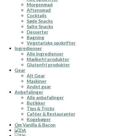
Morgenmad
Aftensmad
Cocktails
Søde Snacks
Salte Snacks
Desserter
Bagning
Vegetariske opskrifter
Ingredienser
Alle ingredienser
Mælkefri produkter
Glutenfri produkter
Gear
Alt Gear
Maskiner
Andet gear
Anbefalinger
Alle anbefalinger
Butikker
Tips & Tricks
Caféer & Restauranter
Kogebøger
Om Vanilla & Bacon