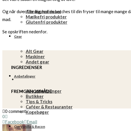
Alle ingredienser
Og når du er færdig, har du batches til din fryser til mange mange d
Mælkefri produkter
mad.
Glutenfri produkter
Se opskriften nedenfor.
Gear
Alt Gear
Maskiner
Andet gear
INGREDIENSER
Anbefalinger
Alle anbefalinger
FREMGANGSMÅDE
Butikker
Tips & Tricks
Caféer & Restauranter
0 comment
Kogebøger
0
Facebook
Email
Om Vanilla & Bacon