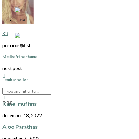
Kit
previous post
Mælkefri bechamel
next post
Lembasboller
You may also like
Kanel muffins
december 18, 2022
Aloo Parathas
november 7, 2022