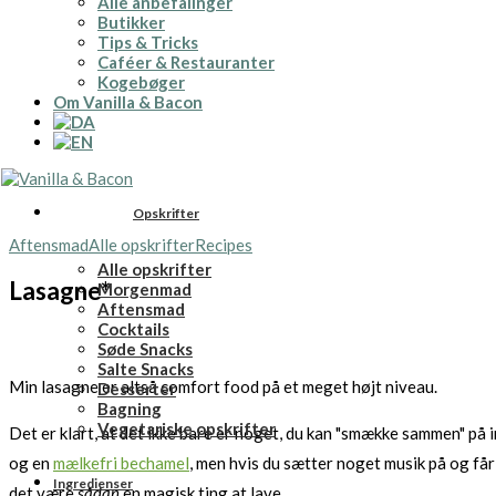
Alle anbefalinger
Butikker
Tips & Tricks
Caféer & Restauranter
Kogebøger
Om Vanilla & Bacon
Opskrifter
Aftensmad
Alle opskrifter
Recipes
Alle opskrifter
Lasagne*
Morgenmad
Aftensmad
Cocktails
Søde Snacks
Salte Snacks
Min lasagne er altså comfort food på et meget højt niveau.
Desserter
Bagning
Vegetariske opskrifter
Det er klart, at det ikke bare er noget, du kan "smække sammen" på i
og en
mælkefri bechamel
, men hvis du sætter noget musik på og får 
Ingredienser
det være
sådan
en magisk ting at lave.