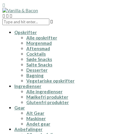
Opskrifter
Alle opskrifter
Morgenmad
Aftensmad
Cocktails
Søde Snacks
Salte Snacks
Desserter
Bagning
Vegetariske opskrifter
Ingredienser
Alle ingredienser
Mælkefri produkter
Glutenfri produkter
Gear
Alt Gear
Maskiner
Andet gear
Anbefalinger