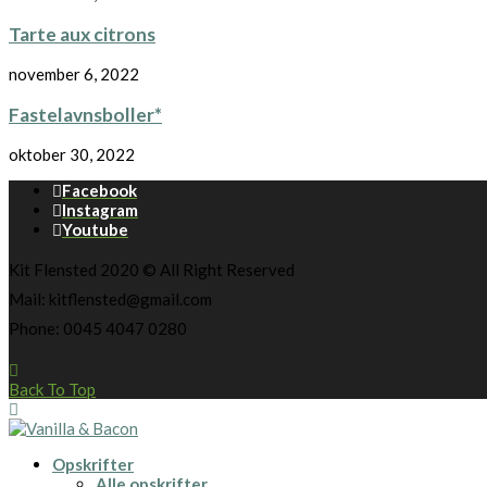
Tarte aux citrons
november 6, 2022
Fastelavnsboller*
oktober 30, 2022
Facebook
Instagram
Youtube
Kit Flensted 2020 © All Right Reserved
Mail: kitflensted@gmail.com
Phone: 0045 4047 0280
Back To Top
Opskrifter
Alle opskrifter