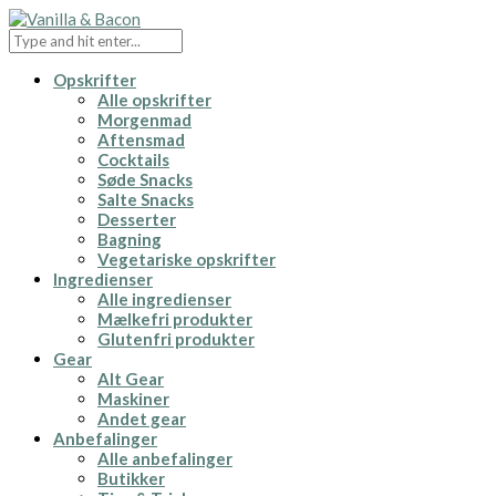
Opskrifter
Alle opskrifter
Morgenmad
Aftensmad
Cocktails
Søde Snacks
Salte Snacks
Desserter
Bagning
Vegetariske opskrifter
Ingredienser
Alle ingredienser
Mælkefri produkter
Glutenfri produkter
Gear
Alt Gear
Maskiner
Andet gear
Anbefalinger
Alle anbefalinger
Butikker