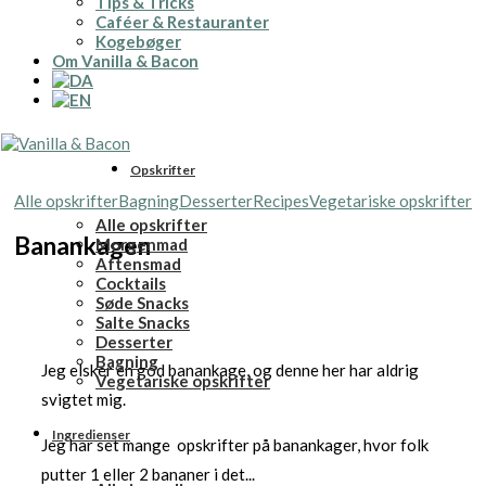
Tips & Tricks
Caféer & Restauranter
Kogebøger
Om Vanilla & Bacon
Opskrifter
Alle opskrifter
Bagning
Desserter
Recipes
Vegetariske opskrifter
Alle opskrifter
Banankagen
Morgenmad
Aftensmad
Cocktails
Søde Snacks
Salte Snacks
Desserter
Bagning
Jeg elsker en god banankage, og denne her har aldrig
Vegetariske opskrifter
svigtet mig.
Ingredienser
Jeg har set mange opskrifter på banankager, hvor folk
putter 1 eller 2 bananer i det...