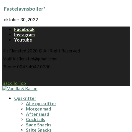
Fastelavnsboller*
oktober 30, 2022
Facebook
Instagram
Youtube
Kit Flensted 2020 © All Right Reserved
Mail: kitflensted@gmail.com
Phone: 0045 4047 0280
Back To Top
Opskrifter
Alle opskrifter
Morgenmad
Aftensmad
Cocktails
Søde Snacks
Salte Snacks