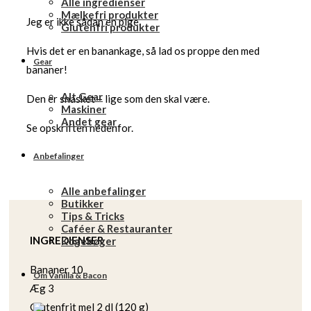
Alle ingredienser
Mælkefri produkter
Jeg er ikke sådan en pige.
Glutenfri produkter
Hvis det er en banankage, så lad os proppe den med
Gear
bananer!
Alt Gear
Den er snasket – lige som den skal være.
Maskiner
Andet gear
Se opskriften nedenfor.
Anbefalinger
Alle anbefalinger
Butikker
Tips & Tricks
Caféer & Restauranter
INGREDIENSER
Kogebøger
Bananer 10
Om Vanilla & Bacon
Æg 3
Glutenfrit mel 2 dl (120 g)