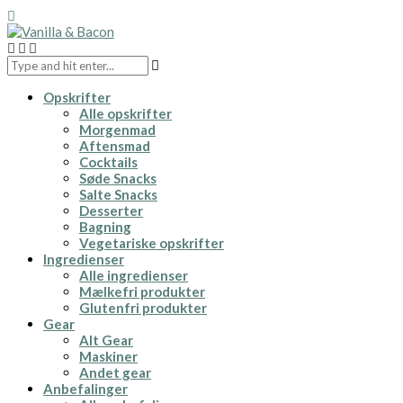
Opskrifter
Alle opskrifter
Morgenmad
Aftensmad
Cocktails
Søde Snacks
Salte Snacks
Desserter
Bagning
Vegetariske opskrifter
Ingredienser
Alle ingredienser
Mælkefri produkter
Glutenfri produkter
Gear
Alt Gear
Maskiner
Andet gear
Anbefalinger