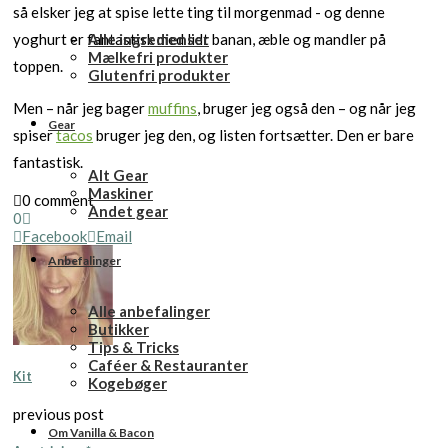
så elsker jeg at spise lette ting til morgenmad - og denne
Alle ingredienser
yoghurt er fantastisk med lidt banan, æble og mandler på
Mælkefri produkter
toppen.
Glutenfri produkter
Men – når jeg bager
muffins
, bruger jeg også den – og når jeg
Gear
spiser
tacos
bruger jeg den, og listen fortsætter. Den er bare
fantastisk.
Alt Gear
Maskiner
0 comment
Andet gear
0
Facebook
Email
Anbefalinger
Alle anbefalinger
Butikker
Tips & Tricks
Caféer & Restauranter
Kit
Kogebøger
previous post
Om Vanilla & Bacon