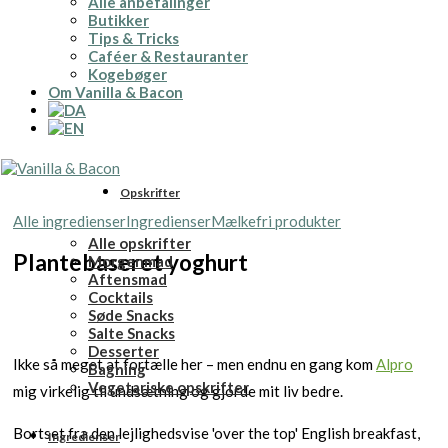
Alle anbefalinger
Butikker
Tips & Tricks
Caféer & Restauranter
Kogebøger
Om Vanilla & Bacon
Opskrifter
Alle ingredienser
Ingredienser
Mælkefri produkter
Alle opskrifter
Plantebaseret yoghurt
Morgenmad
Aftensmad
Cocktails
Søde Snacks
Salte Snacks
Desserter
Ikke så meget at fortælle her – men endnu en gang kom
Alpro
Bagning
Vegetariske opskrifter
mig virkelig til undsætning og gjorde mit liv bedre.
Bortset fra den lejlighedsvise 'over the top' English breakfast,
Ingredienser