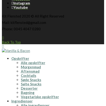
Instagram
Youtube
Kit Flensted 2020 © All Right Reserved
Mail: kitflensted@gmail.com
Phone: 0045 4047 0280
Back To Top
Opskrifter
Alle opskrifter
Morgenmad
Aftensmad
Cocktails
Søde Snacks
Salte Snacks
Desserter
Bagning
Vegetariske opskrifter
Ingredienser
Alle ingredienser